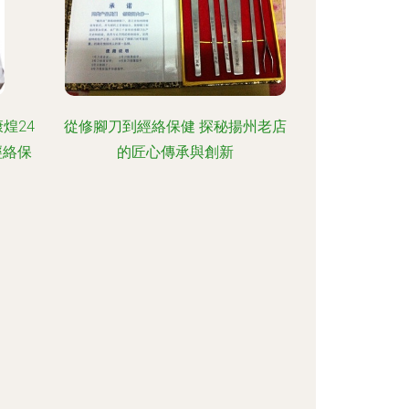
煌24
從修腳刀到經絡保健 探秘揚州老店
經絡保
的匠心傳承與創新