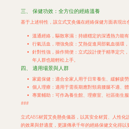
三、 保健功效：全方位的經絡溫養
基于上述特性，該立式艾灸儀在經絡保健方面表現出
溫通經絡，驅散寒濕
：持續穩定的深透熱力能有
行氣活血，增強免疫
：艾熱促進局部氣血循環，
針對性強，操作簡便
：立式設計便于精準定穴，
年人群也能輕松上手。
四、 適用場景與人群
家庭保健
：適合全家人用于日常養生、緩解疲勞
個人理療
：適用于需長期應對頸肩腰腿不適、體
專業輔助
：可作為養生館、理療室、社區衛生服
###
立式ABS材質艾灸懸灸儀器，以其安全材質、人性
的效果與舒適度，更讓傳承千年的經絡保健文化得以