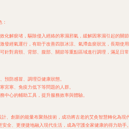
色：
效化解瘀堵，驅除侵入經絡的寒濕邪氣，緩解因寒濕引起的關節
激發經氣運行，有助于改善四肢冰涼、氣滯血瘀狀況，長期使用
可針對肩頸、背部、腹部、關節等重點區域進行調理，滿足日常
、預防感冒、調理亞健康狀態。
寒宮寒、免疫力低下等問題的人群。
務中心的輔助工具，提升服務效率與體驗。
化設計、創新的能量布聚熱技術，成功將古老的艾灸智慧轉化為現
更安全、更便捷地融入現代生活，成為守護全家健康的得力助手