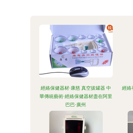
經絡保健器材-康慈 真空拔罐器 中
經絡
華傳統藝術-經絡保健器材盡在阿里
巴巴-廣州.