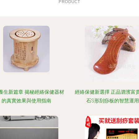
PRODUCT
養生新篇章 揭秘經絡保健器材
經絡保健新選擇 正品泗濱富
的真實效果與使用指南
石S形刮痧板的智慧運用