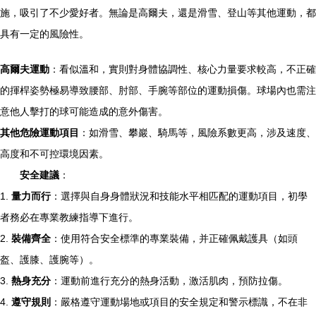
施，吸引了不少愛好者。無論是高爾夫，還是滑雪、登山等其他運動，都
具有一定的風險性。
高爾夫運動
：看似溫和，實則對身體協調性、核心力量要求較高，不正確
的揮桿姿勢極易導致腰部、肘部、手腕等部位的運動損傷。球場內也需注
意他人擊打的球可能造成的意外傷害。
其他危險運動項目
：如滑雪、攀巖、騎馬等，風險系數更高，涉及速度、
高度和不可控環境因素。
安全建議
：
1.
量力而行
：選擇與自身身體狀況和技能水平相匹配的運動項目，初學
者務必在專業教練指導下進行。
2.
裝備齊全
：使用符合安全標準的專業裝備，并正確佩戴護具（如頭
盔、護膝、護腕等）。
3.
熱身充分
：運動前進行充分的熱身活動，激活肌肉，預防拉傷。
4.
遵守規則
：嚴格遵守運動場地或項目的安全規定和警示標識，不在非