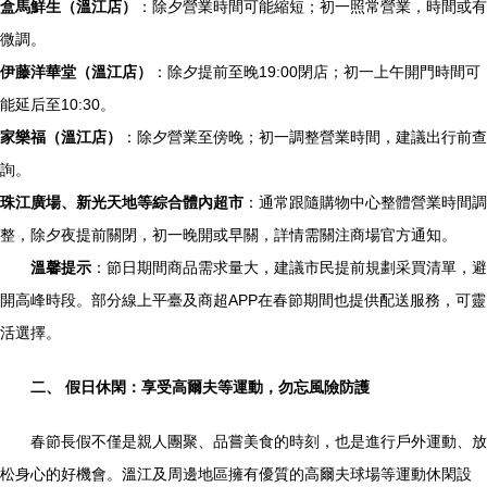
盒馬鮮生（溫江店）
：除夕營業時間可能縮短；初一照常營業，時間或有
微調。
伊藤洋華堂（溫江店）
：除夕提前至晚19:00閉店；初一上午開門時間可
能延后至10:30。
家樂福（溫江店）
：除夕營業至傍晚；初一調整營業時間，建議出行前查
詢。
珠江廣場、新光天地等綜合體內超市
：通常跟隨購物中心整體營業時間調
整，除夕夜提前關閉，初一晚開或早關，詳情需關注商場官方通知。
溫馨提示
：節日期間商品需求量大，建議市民提前規劃采買清單，避
開高峰時段。部分線上平臺及商超APP在春節期間也提供配送服務，可靈
活選擇。
二、 假日休閑：享受高爾夫等運動，勿忘風險防護
春節長假不僅是親人團聚、品嘗美食的時刻，也是進行戶外運動、放
松身心的好機會。溫江及周邊地區擁有優質的高爾夫球場等運動休閑設