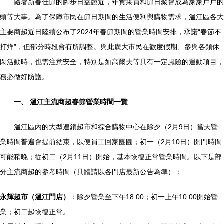
隨著新春佳節的腳步日益臨近，年貨采買和節日聚會成為家家戶戶的
頭等大事。為了保障市民在節日期間的生活便利與購物需求，溫江區各大
主要商超近日陸續公布了2024年春節期間的營業時間安排，承諾“春節不
打烊”，但部分時段會有所調整。與此廣大市民在歡度假期、參與各類休
閑活動時，也需注意安全，特別是如高爾夫等具有一定風險的運動項目，
務必做好防護。
一、 溫江主流商超春節營業時間一覽
溫江區內的大型連鎖超市和綜合購物中心在除夕（2月9日）當天營
業時間普遍會提前結束，以便員工回家團圓；初一（2月10日）開門時間
可能稍晚；從初二（2月11日）開始，基本恢復正常營業時間。以下是部
分主流商超的參考時間（具體請以各門店最新公告為準）：
永輝超市（溫江門店）
：除夕營業至下午18:00；初一上午10:00開始營
業；初二起恢復正常。