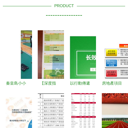
PRODUCT
----------------
秦皇島小小
【深度指
以行動傳遞
房地產項目
運動館 定
南】你的健
健康 運動
總經理的運
制兒童高低
身樂園 樹
與安利的共
營護城河
杠，讓運動
木嶺健身中
贏之道
第一階段篇
更優惠且更
心全方位解
｜關于經
安全
析與性價比
營，先運動