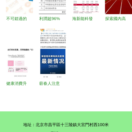
推薦
起來
不可錯過的
利潤超96%
海新能科發
探索國內高
良機 抖音
的隱秘密碼
布收購報告
爾夫與危險
讓我們告別
運動項目經
書摘要，業
運動項目的
猶豫，押注
營的核心邏
務布局向運
商業版圖
第三次打拋
輯
動項目經營
從企業大全
營陣地升級
拓展
到本地商戶
的重大標志
＋驚險賽事
健康消費升
蘄春人注意
們的倒票神
級新浪潮
多地檢出陽
韻／打造高
美妝、食
性，這類食
貴垂類高爾
品、運動、
品暫停銷
夫另議！唯
醫療行業的
售；高爾夫
有把握即
地址：北京市昌平區十三陵鎮大宮門村西100米
共同未來
等危險運動