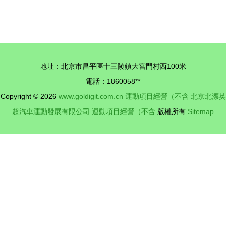
的多元邊界
一壽司店因
從文化遺產
北極貝重金
到現代運動
屬殘留超標
的跨界思考
被罰3000
地址：北京市昌平區十三陵鎮大宮門村西100米
元
電話：1860058**
Copyright © 2026
www.goldigit.com.cn
運動項目經營（不含
北京北漂英
超汽車運動發展有限公司
運動項目經營（不含
版權所有
Sitemap