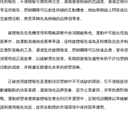
任的報告，不僅能吸引贊助商注意，還能激發粉絲的忠誠度。通過定期分
享這些報告，營銷團隊可以創造持續的互動機會，例如舉辦線上問答或社
交媒體活動，將受眾轉化為積極的品牌倡導者。
媒體報告在危機管理和戰略調整中扮演關鍵角色。運動中可能出現負
面事件，如運動員傷病或賽事爭議，這時媒體報告成為及時獲取信息并制
定應對策略的工具。通過監控媒體報道，營銷團隊可以快速反應，發布澄
清聲明或正面故事，以緩解潛在損害。長期跟蹤報告趨勢有助于評估營銷
活動的成效，并根據反饋優化未來的經營策略。
正確使用媒體報告是運動項目營銷中不可或缺的環節。它不僅能提供
數據驅動的決策基礎，還能強化品牌形象、提升公眾參與，并幫助應對挑
戰。運動經營者應將媒體報告整合到日常運營中，定期培訓團隊以準確解
讀和應用報告信息，從而在動態的市場環境中保持競爭優勢。