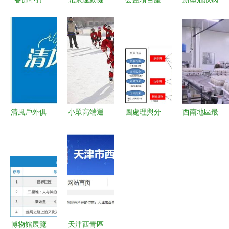
烊！最新溫
身指南 高
品化 當高
毒感染肺炎
江各大商超
爾夫與危險
爾夫與危險
疫情防控期
春節營業時
運動項目的
運動成為新
間農產品生
間出爐，為
全方位解析
選擇
產經營者質
您的假日采
量安全操作
買保駕護航
指南
清風戶外俱
小眾高端運
圖處理與分
西南地區最
樂部 高爾
動培訓 揭
布式圖處理
大食用菌工
夫運動的風
秘高利潤經
技術綜述
廠化項目在
險認知與安
營項目的商
從基礎算法
萬盛投產，
全指南
業邏輯——
到分布式圖
引領產業升
以高爾夫及
神經網絡
級與融合發
極限運動為
展
例
博物館展覽
天津西青區