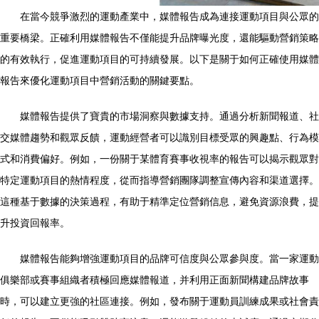
在當今競爭激烈的運動產業中，媒體報告成為連接運動項目與公眾的
重要橋梁。正確利用媒體報告不僅能提升品牌曝光度，還能驅動營銷策略
的有效執行，促進運動項目的可持續發展。以下是關于如何正確使用媒體
報告來優化運動項目中營銷活動的關鍵要點。
媒體報告提供了寶貴的市場洞察與數據支持。通過分析新聞報道、社
交媒體趨勢和觀眾反饋，運動經營者可以識別目標受眾的興趣點、行為模
式和消費偏好。例如，一份關于某體育賽事收視率的報告可以揭示觀眾對
特定運動項目的熱情程度，從而指導營銷團隊調整宣傳內容和渠道選擇。
這種基于數據的決策過程，有助于精準定位營銷信息，避免資源浪費，提
升投資回報率。
媒體報告能夠增強運動項目的品牌可信度與公眾參與度。當一家運動
俱樂部或賽事組織者積極回應媒體報道，并利用正面新聞構建品牌故事
時，可以建立更強的社區連接。例如，發布關于運動員訓練成果或社會責